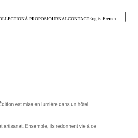
OLLECTION
À PROPOS
JOURNAL
CONTACT
English
French
Édition est mise en lumière dans un hôtel
t artisanat. Ensemble, ils redonnent vie à ce